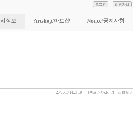
로그인
회원가입
n/전시정보
Artshop/아트샵
Notice/공지사항
예정전시
26/05/18 14:21:39
대백프라자갤러리
조회 643