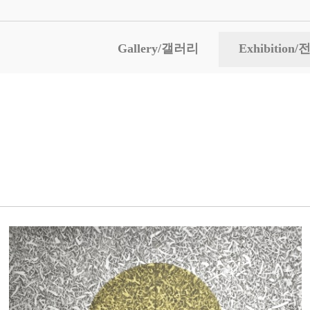
Gallery/갤러리
Exhibitio