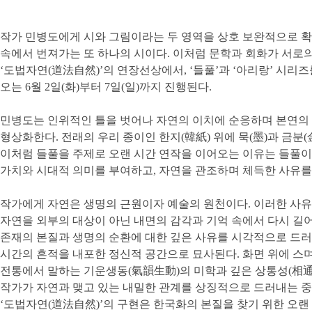
작가 민병도에게 시와 그림이라는 두 영역을 상호 보완적으로 확장
속에서 번져가는 또 하나의 시이다. 이처럼 문학과 회화가 서로의
‘도법자연(道法自然)’의 연장선상에서, ‘들풀’과 ‘아리랑’ 
오는 6월 2일(화)부터 7일(일)까지 진행된다.
민병도는 인위적인 틀을 벗어나 자연의 이치에 순응하며 본연의
형상화한다.
전래의 우리 종이인 한지(韓紙) 위에 묵(墨)과 금분
이처럼 들풀을 주제로 오랜 시간 연작을 이어오는 이유는 들풀이
가치와 시대적 의미를 부여하고, 자연을 관조하며 체득한 사유를
작가에게 자연은 생명의 근원이자 예술의 원천이다. 이러한 사유
자연을 외부의 대상이 아닌 내면의 감각과 기억 속에서 다시 길어
존재의 본질과 생명의 순환에 대한 깊은 사유를 시각적으로 드러
시간의 흔적을 내포한 정신적 공간으로 묘사된다. 화면 위에 스
전통에서 말하는 기운생동(氣韻生動)의 미학과 깊은 상통성(相通性
작가가 자연과 맺고 있는 내밀한 관계를 상징적으로 드러내는 중
‘도법자연(道法自然)’의 구현은 한국화의 본질을 찾기 위한 오랜